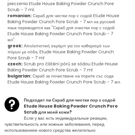
pieczenia Etude House Baking Powder Crunch Pore
Scrub - 7 ml.
romanian:
Скраб для чистки пор с содой Etude House
Baking Powder Crunch Pore Scrub - 7 мл на русский
язык переводится как "Скраб для очистки пор с содой
Etude House Baking Powder Crunch Pore Scrub - 7
мл".
greek:
Απολεπιστική σκράμπ για τον καθαρισμό των
πόρων με σόδα, Etude House Baking Powder Crunch
Pore Scrub - 7 ml
czech:
Scrub pro čištění pórů se sódou Etude House
Baking Powder Crunch Pore Scrub - 7 ml
bulgarian:
Скраб за почистване на порите със сода
Etude House Baking Powder Crunch Pore Scrub - 7 мл.
Подходит ли Скраб для чистки пор с содой
Etude House Baking Powder Crunch Pore
Scrub для моей кожи?
Если у вас есть индивидуальные реакции,
чувствительность или кожные заболевания, перед
использованием нового средства желательно