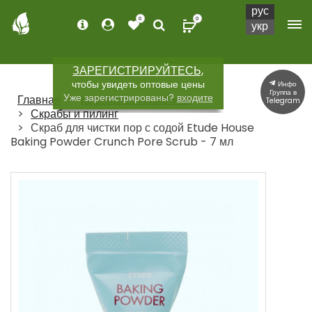
рус
0
0
укр
ЗАРЕГИСТРИРУЙТЕСЬ,
чтобы увидеть оптовые цены
Инфо
Группа в
Уже зарегистрированы?
входите
Главная
Корейская косметика
Telegram
Скрабы и пилинг
Скраб для чистки пор с содой Etude House
Baking Powder Crunch Pore Scrub - 7 мл