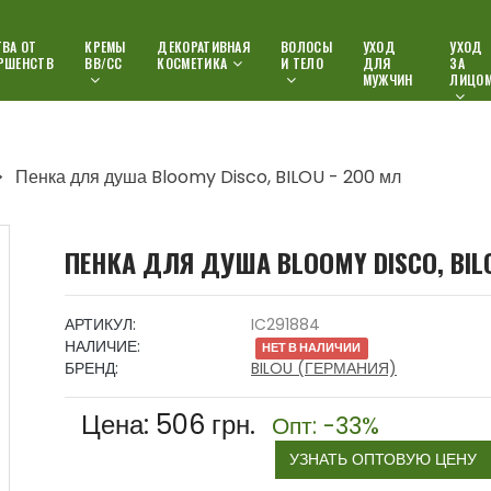
ВА ОТ
КРЕМЫ
ДЕКОРАТИВНАЯ
ВОЛОСЫ
УХОД
УХОД
РШЕНСТВ
ВВ/СС
КОСМЕТИКА
И ТЕЛО
ДЛЯ
ЗА
МУЖЧИН
ЛИЦО
Пенка для душа Bloomy Disco, BILOU - 200 мл
ПЕНКА ДЛЯ ДУША BLOOMY DISCO, BIL
АРТИКУЛ:
IC291884
НАЛИЧИЕ:
НЕТ В НАЛИЧИИ
БРЕНД:
BILOU (ГЕРМАНИЯ)
Цена:
506
грн.
Опт: -33%
УЗНАТЬ ОПТОВУЮ ЦЕНУ