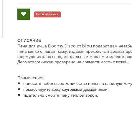
Нет в наличии
ОПИСАНИЕ
Пена для душа Bloomy Disco от bilou подарит вам неза
пена мягко очищает кожу, издавая прекрасный аромат арб
формула из алоэ вера, миндальным маслом и маслом авок
Дерматологически проверено на совместимость с кожей.
Применение:
нанесите небольшое количество пены на влажную кожу
помассируйте кожу круговыми движениями;
тщательно смойте пену теплой водой.