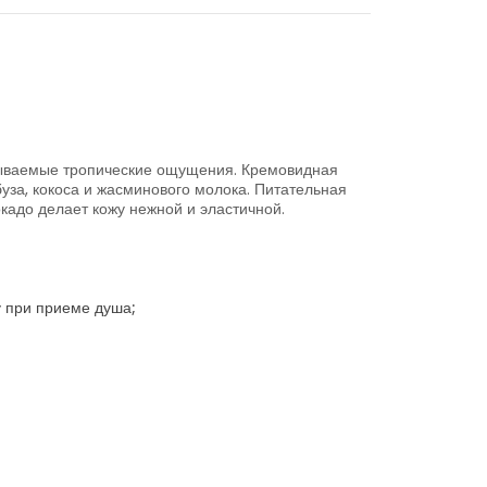
бываемые тропические ощущения. Кремовидная
уза, кокоса и жасминового молока. Питательная
адо делает кожу нежной и эластичной.
 при приеме душа;