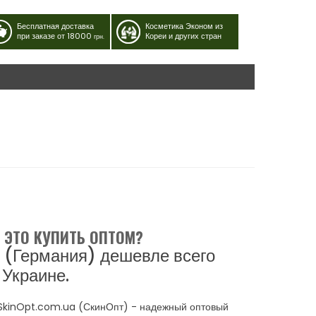
Бесплатная доставка
Косметика Эконом из
при заказе от 18000
Кореи и других стран
грн.
Е ЭТО КУПИТЬ ОПТОМ?
 (Германия) дешевле всего
 Украине.
? SkinOpt.com.ua (СкинОпт) - надежный оптовый