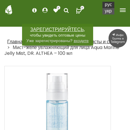
рус
0
0
укр
ЗАРЕГИСТРИРУЙТЕСЬ,
чтобы увидеть оптовые цены
Инфо
Группа в
Уже зарегистрированы?
входите
Главная
Корейская косметика
Мисты и спреи
Telegram
Мист-желе увлажняющий для лица Aqua Marine
Jelly Mist, DR. ALTHEA – 100 мл