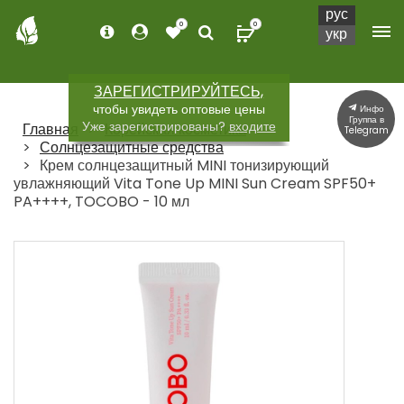
рус
0
0
укр
ЗАРЕГИСТРИРУЙТЕСЬ,
чтобы увидеть оптовые цены
Инфо
Группа в
Уже зарегистрированы?
входите
Главная
Корейская косметика
Telegram
Солнцезащитные средства
Крем солнцезащитный MINI тонизирующий
увлажняющий Vita Tone Up MINI Sun Cream SPF50+
PA++++, TOCOBO - 10 мл