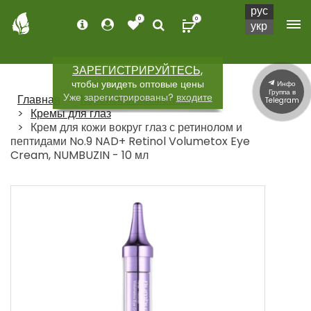
рус
0
0
укр
ЗАРЕГИСТРИРУЙТЕСЬ,
чтобы увидеть оптовые цены
Инфо
Группа в
Уже зарегистрированы?
входите
Главная
Корейская косметика
Telegram
Кремы для глаз
Крем для кожи вокруг глаз с ретинолом и
пептидами No.9 NAD+ Retinol Volumetox Eye
Cream, NUMBUZIN - 10 мл