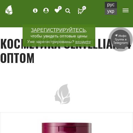
рус
0
0
укр
ЗАРЕГИСТРИРУЙТЕСЬ,
чтобы увидеть оптовые цены
Инфо
КОСМЕТИКА CENTELLIAN24
Группа в
Уже зарегистрированы?
входите
Telegram
ОПТОМ