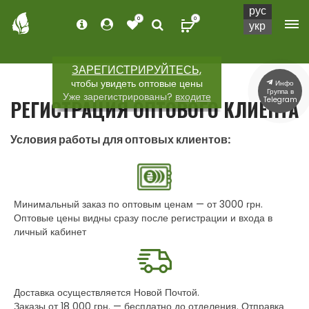
рус
0
0
укр
ЗАРЕГИСТРИРУЙТЕСЬ,
чтобы увидеть оптовые цены
Инфо
Группа в
Уже зарегистрированы?
входите
Telegram
РЕГИСТРАЦИЯ ОПТОВОГО КЛИЕНТА
Условия работы для оптовых клиентов:
Минимальный заказ по оптовым ценам — от 3000 грн.
Оптовые цены видны сразу после регистрации и входа в
личный кабинет
Доставка осуществляется Новой Почтой.
Заказы от 18 000 грн. — бесплатно до отделения. Отправка