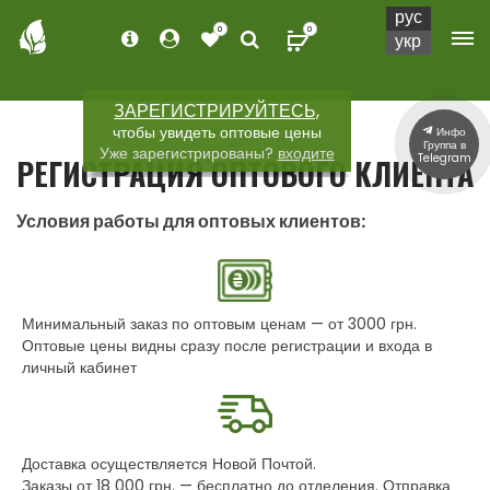
рус
0
0
укр
ЗАРЕГИСТРИРУЙТЕСЬ,
чтобы увидеть оптовые цены
Инфо
Группа в
Уже зарегистрированы?
входите
Telegram
РЕГИСТРАЦИЯ ОПТОВОГО КЛИЕНТА
Условия работы для оптовых клиентов:
Минимальный заказ по оптовым ценам — от 3000 грн.
Оптовые цены видны сразу после регистрации и входа в
личный кабинет
Доставка осуществляется Новой Почтой.
Заказы от 18 000 грн. — бесплатно до отделения. Отправка