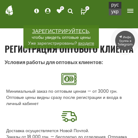
рус
0
0
укр
ЗАРЕГИСТРИРУЙТЕСЬ,
чтобы увидеть оптовые цены
Инфо
Группа в
Уже зарегистрированы?
входите
Telegram
РЕГИСТРАЦИЯ ОПТОВОГО КЛИЕНТА
Условия работы для оптовых клиентов:
Минимальный заказ по оптовым ценам — от 3000 грн.
Оптовые цены видны сразу после регистрации и входа в
личный кабинет
Доставка осуществляется Новой Почтой.
Заказы от 18 000 грн. — бесплатно до отделения. Отправка