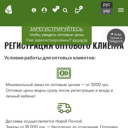
рус
0
0
укр
ЗАРЕГИСТРИРУЙТЕСЬ,
чтобы увидеть оптовые цены
Инфо
Группа в
Уже зарегистрированы?
входите
Telegram
РЕГИСТРАЦИЯ ОПТОВОГО КЛИЕНТА
Условия работы для оптовых клиентов:
Минимальный заказ по оптовым ценам — от 3000 грн.
Оптовые цены видны сразу после регистрации и входа в
личный кабинет
Доставка осуществляется Новой Почтой.
Заказы от 18 000 грн. — бесплатно до отделения. Отправка