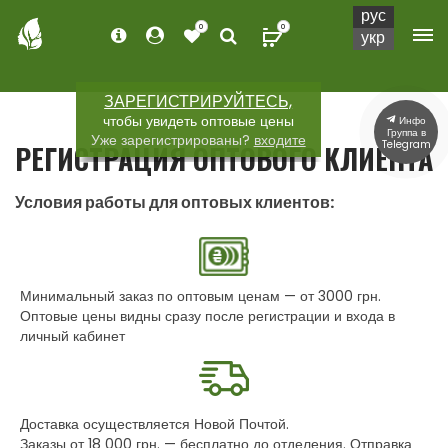
рус
0
0
укр
ЗАРЕГИСТРИРУЙТЕСЬ,
чтобы увидеть оптовые цены
Инфо
Группа в
Уже зарегистрированы?
входите
Telegram
РЕГИСТРАЦИЯ ОПТОВОГО КЛИЕНТА
Условия работы для оптовых клиентов:
Минимальный заказ по оптовым ценам — от 3000 грн.
Оптовые цены видны сразу после регистрации и входа в
личный кабинет
Доставка осуществляется Новой Почтой.
Заказы от 18 000 грн. — бесплатно до отделения. Отправка