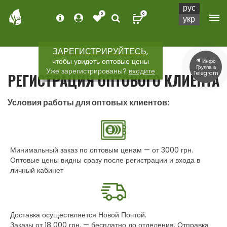
рус
0
0
укр
ЗАРЕГИСТРИРУЙТЕСЬ,
чтобы увидеть оптовые цены
Инфо
Группа в
Уже зарегистрированы?
входите
Telegram
РЕГИСТРАЦИЯ ОПТОВОГО КЛИЕНТА
Условия работы для оптовых клиентов:
Минимальный заказ по оптовым ценам — от 3000 грн.
Оптовые цены видны сразу после регистрации и входа в
личный кабинет
Доставка осуществляется Новой Почтой.
Заказы от 18 000 грн. — бесплатно до отделения. Отправка