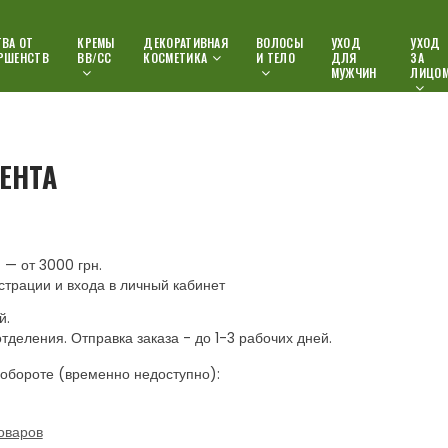
ВА ОТ
КРЕМЫ
ДЕКОРАТИВНАЯ
ВОЛОСЫ
УХОД
УХОД
РШЕНСТВ
ВВ/СС
КОСМЕТИКА
И ТЕЛО
ДЛЯ
ЗА
МУЖЧИН
ЛИЦО
ЕНТА
— от 3000 грн.
страции и входа в личный кабинет
й.
отделения. Отправка заказа - до 1-3 рабочих дней.
обороте (временно недоступно):
оваров