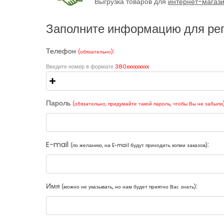
Выгрузка товаров для
интернет-магаз
Заполните информацию для ре
Телефон
:
(обязательно)
Введите номер в формате
380xxxxxxxxx
Пароль
(обязательно, придумайте такой пароль, чтобы Вы не забыли
E-mail
:
(по желанию, на E-mail будут приходить копии заказов)
Имя
:
(можно не указывать, но нам будет приятно Вас знать)