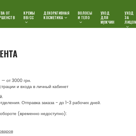
ВА ОТ
КРЕМЫ
ДЕКОРАТИВНАЯ
ВОЛОСЫ
УХОД
УХОД
РШЕНСТВ
ВВ/СС
КОСМЕТИКА
И ТЕЛО
ДЛЯ
ЗА
МУЖЧИН
ЛИЦО
ЕНТА
— от 3000 грн.
страции и входа в личный кабинет
й.
отделения. Отправка заказа - до 1-3 рабочих дней.
обороте (временно недоступно):
оваров