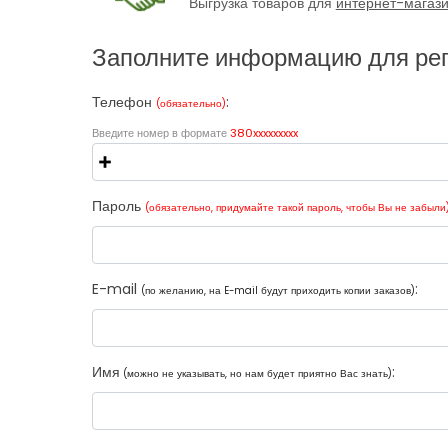
Выгрузка товаров для
интернет-магаз
Заполните информацию для ре
Телефон
:
(обязательно)
Введите номер в формате
380xxxxxxxxx
Пароль
(обязательно, придумайте такой пароль, чтобы Вы не забыли
E-mail
:
(по желанию, на E-mail будут приходить копии заказов)
Имя
:
(можно не указывать, но нам будет приятно Вас знать)