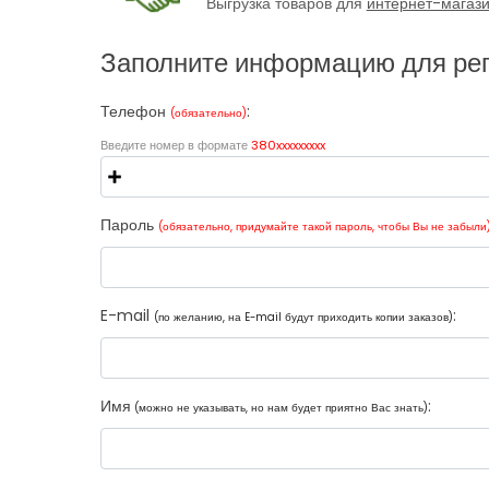
Выгрузка товаров для
интернет-магаз
Заполните информацию для ре
Телефон
:
(обязательно)
Введите номер в формате
380xxxxxxxxx
Пароль
(обязательно, придумайте такой пароль, чтобы Вы не забыли
E-mail
:
(по желанию, на E-mail будут приходить копии заказов)
Имя
:
(можно не указывать, но нам будет приятно Вас знать)