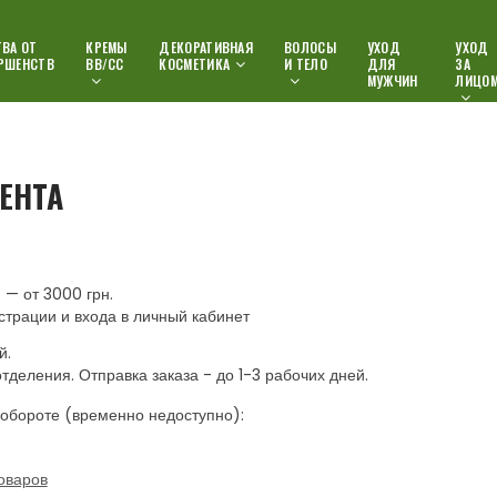
ВА ОТ
КРЕМЫ
ДЕКОРАТИВНАЯ
ВОЛОСЫ
УХОД
УХОД
РШЕНСТВ
ВВ/СС
КОСМЕТИКА
И ТЕЛО
ДЛЯ
ЗА
МУЖЧИН
ЛИЦО
ЕНТА
— от 3000 грн.
страции и входа в личный кабинет
й.
отделения. Отправка заказа - до 1-3 рабочих дней.
обороте (временно недоступно):
оваров