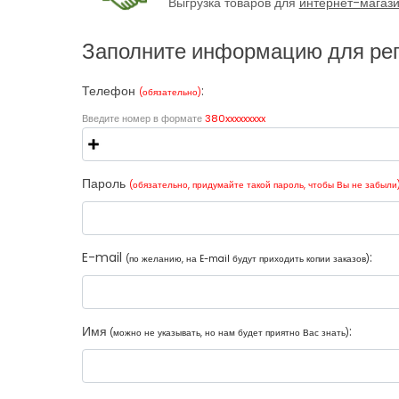
Выгрузка товаров для
интернет-магаз
Заполните информацию для ре
Телефон
:
(обязательно)
Введите номер в формате
380xxxxxxxxx
Пароль
(обязательно, придумайте такой пароль, чтобы Вы не забыли
E-mail
:
(по желанию, на E-mail будут приходить копии заказов)
Имя
:
(можно не указывать, но нам будет приятно Вас знать)