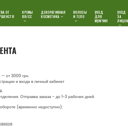
ВА ОТ
КРЕМЫ
ДЕКОРАТИВНАЯ
ВОЛОСЫ
УХОД
УХОД
РШЕНСТВ
ВВ/СС
КОСМЕТИКА
И ТЕЛО
ДЛЯ
ЗА
МУЖЧИН
ЛИЦО
ЕНТА
— от 3000 грн.
страции и входа в личный кабинет
й.
отделения. Отправка заказа - до 1-3 рабочих дней.
обороте (временно недоступно):
оваров