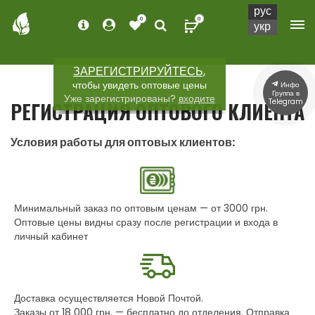
рус
0
0
укр
ЗАРЕГИСТРИРУЙТЕСЬ,
чтобы увидеть оптовые цены
Инфо
Группа в
Уже зарегистрированы?
входите
Telegram
РЕГИСТРАЦИЯ ОПТОВОГО КЛИЕНТА
Условия работы для оптовых клиентов:
Минимальный заказ по оптовым ценам — от 3000 грн.
Оптовые цены видны сразу после регистрации и входа в
личный кабинет
Доставка осуществляется Новой Почтой.
Заказы от 18 000 грн. — бесплатно до отделения. Отправка