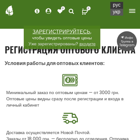
рус
0
0
укр
ЗАРЕГИСТРИРУЙТЕСЬ,
чтобы увидеть оптовые цены
Инфо
Группа в
Уже зарегистрированы?
входите
Telegram
РЕГИСТРАЦИЯ ОПТОВОГО КЛИЕНТА
Условия работы для оптовых клиентов:
Минимальный заказ по оптовым ценам — от 3000 грн.
Оптовые цены видны сразу после регистрации и входа в
личный кабинет
Доставка осуществляется Новой Почтой.
Заказы от 18 000 грн. — бесплатно до отделения. Отправка